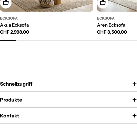
In Den Warenkorb Legen
In Den Warenkor
ECKSOFA
ECKSOFA
Akua Ecksofa
Aren Ecksofa
Regulärer
CHF 2,998.00
Regulärer
CHF 3,500.00
Preis
Preis
Schnellzugriff
Produkte
Kontakt