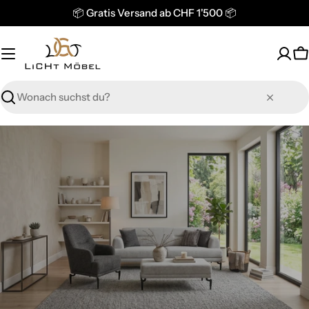
Zum
📦 Gratis Versand ab CHF 1'500 📦
Inhalt
springen
W
Suchen