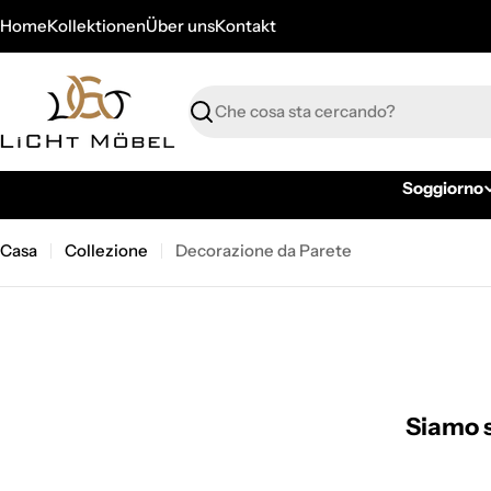
Vai
Home
Kollektionen
Über uns
Kontakt
al
contenuto
Ricerca
Soggiorno
Casa
Collezione
Decorazione da Parete
Siamo s